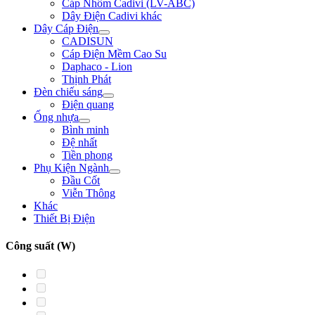
Cáp Nhôm Cadivi (LV-ABC)
Dây Điện Cadivi khác
Dây Cáp Điện
CADISUN
Cáp Điện Mềm Cao Su
Daphaco - Lion
Thịnh Phát
Đèn chiếu sáng
Điện quang
Ống nhựa
Bình minh
Đệ nhất
Tiền phong
Phụ Kiện Ngành
Đầu Cốt
Viễn Thông
Khác
Thiết Bị Điện
Công suất (W)