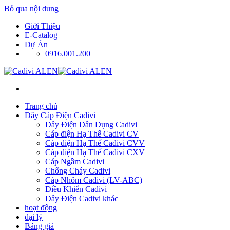
Bỏ qua nội dung
Giới Thiệu
E-Catalog
Dự Án
0916.001.200
Trang chủ
Dây Cáp Điện Cadivi
Dây Điện Dân Dụng Cadivi
Cáp điện Hạ Thế Cadivi CV
Cáp điện Hạ Thế Cadivi CVV
Cáp điện Hạ Thế Cadivi CXV
Cáp Ngầm Cadivi
Chống Cháy Cadivi
Cáp Nhôm Cadivi (LV-ABC)
Điều Khiển Cadivi
Dây Điện Cadivi khác
hoạt động
đại lý
Bảng giá