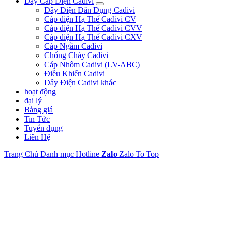
Dây Cáp Điện Cadivi
Dây Điện Dân Dụng Cadivi
Cáp điện Hạ Thế Cadivi CV
Cáp điện Hạ Thế Cadivi CVV
Cáp điện Hạ Thế Cadivi CXV
Cáp Ngầm Cadivi
Chống Cháy Cadivi
Cáp Nhôm Cadivi (LV-ABC)
Điều Khiển Cadivi
Dây Điện Cadivi khác
hoạt động
đại lý
Bảng giá
Tin Tức
Tuyển dụng
Liên Hệ
Trang Chủ
Danh mục
Hotline
Zalo
Zalo
To Top