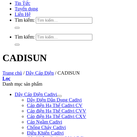
Tin Tức
Tuyển dụng
Liên Hệ
Tìm kiếm:
Tìm kiếm:
CADISUN
Trang chủ
/
Dây Cáp Điện
/
CADISUN
Lọc
Danh mục sản phẩm
Dây Cáp Điện Cadivi
Dây Điện Dân Dụng Cadivi
Cáp điện Hạ Thế Cadivi CV
Cáp điện Hạ Thế Cadivi CVV
Cáp điện Hạ Thế Cadivi CXV
Cáp Ngầm Cadivi
Chống Cháy Cadivi
Điều Khiển Cadivi