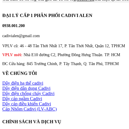
ĐẠI LÝ CẤP 1 PHÂN PHỐI CADIVI ALEN
0938.001.200
cadivialen@gmail.com
VPLV cũ: 46 - 48 Tân Thới Nhất 17, P. Tân Thới Nhất, Quận 12, TPHCM
VPLV mới:
Nhà E10 đường C2, Phường Đông Hưng Thuận. TP. HCM
ĐC Cửa hàng: 845 Trường Chinh, P. Tây Thạnh, Q. Tân Phú, TPHCM
VỀ CHÚNG TÔI
Dây điện hạ thế cadivi
Dây điện dân dụng Cadivi
Dây điện chống cháy Cadivi
Dây cáp ngầm Cadivi
Dây cáp điều khiển Cadivi
Cáp Nhôm Cadivi (LV-ABC)
CHÍNH SÁCH VÀ DỊCH VỤ