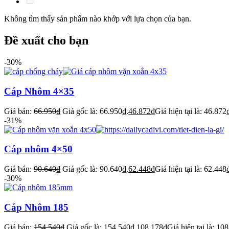
Không tìm thấy sản phẩm nào khớp với lựa chọn của bạn.
Đề xuất cho bạn
-30%
Cáp Nhôm 4×35
Giá bán:
66.950
₫
Giá gốc là: 66.950₫.
46.872
₫
Giá hiện tại là: 46.872
-31%
Cáp nhôm 4×50
Giá bán:
90.640
₫
Giá gốc là: 90.640₫.
62.448
₫
Giá hiện tại là: 62.448
-30%
Cáp Nhôm 185
Giá bán:
154.540
₫
Giá gốc là: 154.540₫.
108.178
₫
Giá hiện tại là: 10