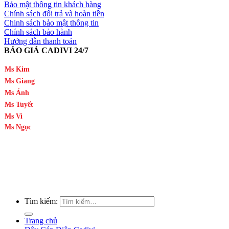
Bảo mật thông tin khách hàng
Chính sách đổi trả và hoàn tiền
Chinh sách bảo mật thông tin
Chính sách bảo hành
Hướng dẫn thanh toán
BÁO GIÁ CADIVI 24/7
Ms Kim
Ms Giang
Ms Ánh
Ms Tuyết
Ms Vi
Ms Ngọc
Tìm kiếm:
Trang chủ