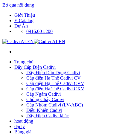
Bỏ qua nội dung
Giới Thiệu
E-Catalog
Dự Án
0916.001.200
Trang chủ
Dây Cáp Điện Cadivi
Dây Điện Dân Dụng Cadivi
Cáp điện Hạ Thế Cadivi CV
Cáp điện Hạ Thế Cadivi CVV
Cáp điện Hạ Thế Cadivi CXV
Cáp Ngầm Cadivi
Chống Cháy Cadivi
Cáp Nhôm Cadivi (LV-ABC)
Điều Khiển Cadivi
Dây Điện Cadivi khác
hoạt động
đại lý
Bảng giá