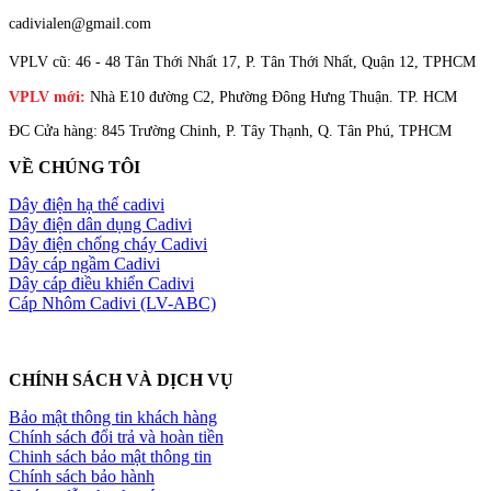
cadivialen@gmail.com
VPLV cũ: 46 - 48 Tân Thới Nhất 17, P. Tân Thới Nhất, Quận 12, TPHCM
VPLV mới:
Nhà E10 đường C2, Phường Đông Hưng Thuận. TP. HCM
ĐC Cửa hàng: 845 Trường Chinh, P. Tây Thạnh, Q. Tân Phú, TPHCM
VỀ CHÚNG TÔI
Dây điện hạ thế cadivi
Dây điện dân dụng Cadivi
Dây điện chống cháy Cadivi
Dây cáp ngầm Cadivi
Dây cáp điều khiển Cadivi
Cáp Nhôm Cadivi (LV-ABC)
CHÍNH SÁCH VÀ DỊCH VỤ
Bảo mật thông tin khách hàng
Chính sách đổi trả và hoàn tiền
Chinh sách bảo mật thông tin
Chính sách bảo hành