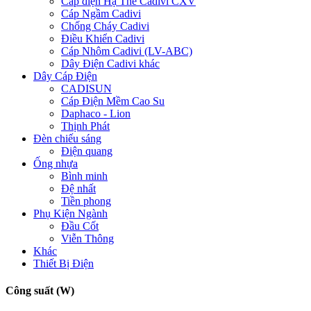
Cáp điện Hạ Thế Cadivi CXV
Cáp Ngầm Cadivi
Chống Cháy Cadivi
Điều Khiển Cadivi
Cáp Nhôm Cadivi (LV-ABC)
Dây Điện Cadivi khác
Dây Cáp Điện
CADISUN
Cáp Điện Mềm Cao Su
Daphaco - Lion
Thịnh Phát
Đèn chiếu sáng
Điện quang
Ống nhựa
Bình minh
Đệ nhất
Tiền phong
Phụ Kiện Ngành
Đầu Cốt
Viễn Thông
Khác
Thiết Bị Điện
Công suất (W)