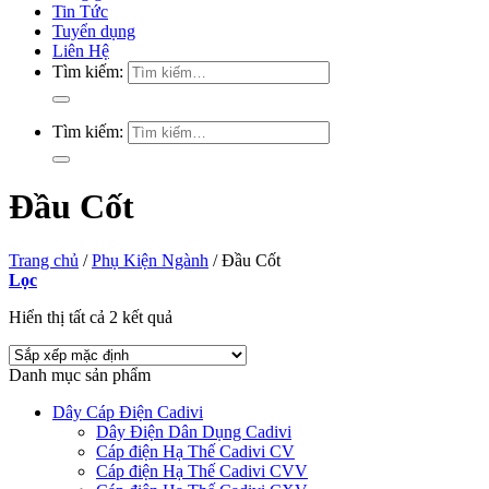
Tin Tức
Tuyển dụng
Liên Hệ
Tìm kiếm:
Tìm kiếm:
Đầu Cốt
Trang chủ
/
Phụ Kiện Ngành
/
Đầu Cốt
Lọc
Hiển thị tất cả 2 kết quả
Danh mục sản phẩm
Dây Cáp Điện Cadivi
Dây Điện Dân Dụng Cadivi
Cáp điện Hạ Thế Cadivi CV
Cáp điện Hạ Thế Cadivi CVV