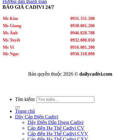
Hướng dẫn thanh toán
BÁO GIÁ CADIVI 24/7
Ms Kim
0931.331.200
Ms Giang
0938.001.200
Ms Ánh
0946.828.788
Ms Tuyết
0932.080.050
Ms Vi
0916.001.200
Ms Ngọc
0938.318.898
Bản quyền thuộc 2026 ©
dailycadivi.com
Tìm kiếm:
Trang chủ
Dây Cáp Điện Cadivi
Dây Điện Dân Dụng Cadivi
Cáp điện Hạ Thế Cadivi CV
Cáp điện Hạ Thế Cadivi CVV
Cáp điện Hạ Thế Cadivi CXV