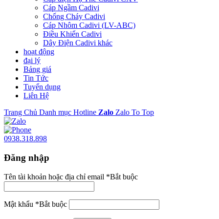
Cáp Ngầm Cadivi
Chống Cháy Cadivi
Cáp Nhôm Cadivi (LV-ABC)
Điều Khiển Cadivi
Dây Điện Cadivi khác
hoạt động
đại lý
Bảng giá
Tin Tức
Tuyển dụng
Liên Hệ
Trang Chủ
Danh mục
Hotline
Zalo
Zalo
To Top
0938.318.898
Đăng nhập
Tên tài khoản hoặc địa chỉ email
*
Bắt buộc
Mật khẩu
*
Bắt buộc