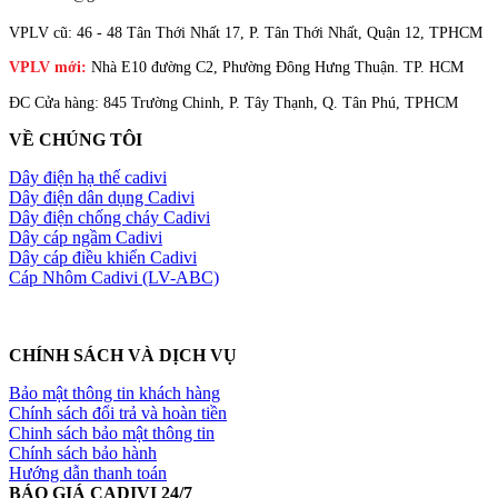
VPLV cũ: 46 - 48 Tân Thới Nhất 17, P. Tân Thới Nhất, Quận 12, TPHCM
VPLV mới:
Nhà E10 đường C2, Phường Đông Hưng Thuận. TP. HCM
ĐC Cửa hàng: 845 Trường Chinh, P. Tây Thạnh, Q. Tân Phú, TPHCM
VỀ CHÚNG TÔI
Dây điện hạ thế cadivi
Dây điện dân dụng Cadivi
Dây điện chống cháy Cadivi
Dây cáp ngầm Cadivi
Dây cáp điều khiển Cadivi
Cáp Nhôm Cadivi (LV-ABC)
CHÍNH SÁCH VÀ DỊCH VỤ
Bảo mật thông tin khách hàng
Chính sách đổi trả và hoàn tiền
Chinh sách bảo mật thông tin
Chính sách bảo hành
Hướng dẫn thanh toán
BÁO GIÁ CADIVI 24/7