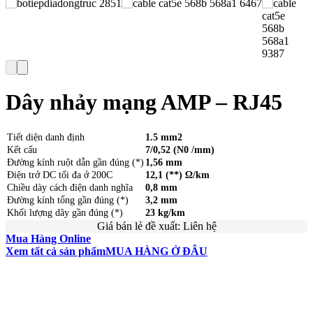
Dây nhảy mạng AMP – RJ45
Tiết diện danh định
1.5 mm2
Kết cấu
7/0,52 (N0 /mm)
Đường kính ruột dẫn gần đúng (*)
1,56 mm
Điện trở DC tối đa ở 200C
12,1 (**) Ω/km
Chiều dày cách điện danh nghĩa
0,8 mm
Đường kính tổng gần đúng (*)
3,2 mm
Khối lượng dây gần đúng (*)
23 kg/km
Giá bán lẻ đề xuất:
Liên hệ
Mua Hàng Online
Xem tất cả sản phẩm
MUA HÀNG Ở ĐÂU