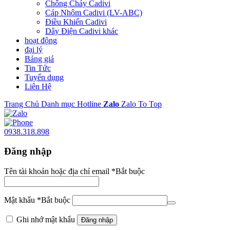
Chống Cháy Cadivi
Cáp Nhôm Cadivi (LV-ABC)
Điều Khiển Cadivi
Dây Điện Cadivi khác
hoạt động
đại lý
Bảng giá
Tin Tức
Tuyển dụng
Liên Hệ
Trang Chủ
Danh mục
Hotline
Zalo
Zalo
To Top
0938.318.898
Đăng nhập
Tên tài khoản hoặc địa chỉ email
*
Bắt buộc
Mật khẩu
*
Bắt buộc
Ghi nhớ mật khẩu
Đăng nhập