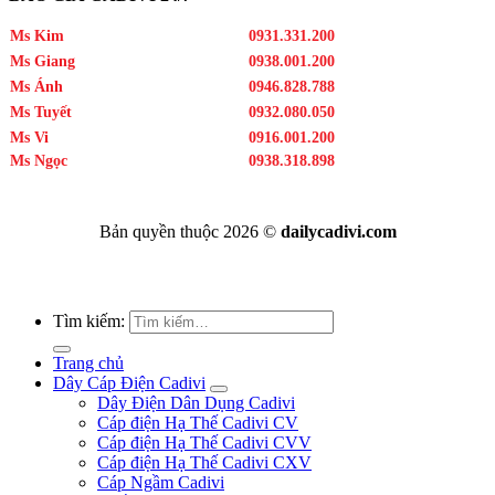
Ms Kim
0931.331.200
Ms Giang
0938.001.200
Ms Ánh
0946.828.788
Ms Tuyết
0932.080.050
Ms Vi
0916.001.200
Ms Ngọc
0938.318.898
Bản quyền thuộc 2026 ©
dailycadivi.com
Tìm kiếm:
Trang chủ
Dây Cáp Điện Cadivi
Dây Điện Dân Dụng Cadivi
Cáp điện Hạ Thế Cadivi CV
Cáp điện Hạ Thế Cadivi CVV
Cáp điện Hạ Thế Cadivi CXV
Cáp Ngầm Cadivi