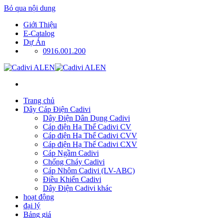
Bỏ qua nội dung
Giới Thiệu
E-Catalog
Dự Án
0916.001.200
Trang chủ
Dây Cáp Điện Cadivi
Dây Điện Dân Dụng Cadivi
Cáp điện Hạ Thế Cadivi CV
Cáp điện Hạ Thế Cadivi CVV
Cáp điện Hạ Thế Cadivi CXV
Cáp Ngầm Cadivi
Chống Cháy Cadivi
Cáp Nhôm Cadivi (LV-ABC)
Điều Khiển Cadivi
Dây Điện Cadivi khác
hoạt động
đại lý
Bảng giá