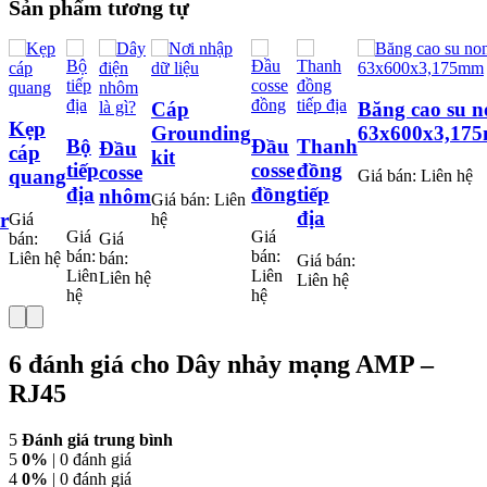
Sản phẩm tương tự
Cáp
Băng cao su n
Kẹp
Grounding
63x600x3,17
Bộ
Đầu
Thanh
Đầu
cáp
kit
tiếp
cosse
đồng
cosse
quang
Giá bán:
Liên hệ
địa
đồng
tiếp
nhôm
Giá bán:
Liên
địa
r
Giá
hệ
Giá
Giá
bán:
Giá
bán:
bán:
Liên hệ
bán:
Giá bán:
Liên
Liên
Liên hệ
Liên hệ
hệ
hệ
6 đánh giá cho
Dây nhảy mạng AMP –
RJ45
5
Đánh giá trung bình
5
0%
| 0 đánh giá
4
0%
| 0 đánh giá