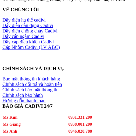
VỀ CHÚNG TÔI
Dây điện hạ thế cadivi
Dây điện dân dụng Cadivi
Dây điện chống cháy Cadivi
Dây cáp ngầm Cadivi
Dây cáp điều khiển Cadivi
Cáp Nhôm Cadivi (LV-ABC)
CHÍNH SÁCH VÀ DỊCH VỤ
Bảo mật thông tin khách hàng
Chính sách đổi trả và hoàn tiền
Chinh sách bảo mật thông tin
Chính sách bảo hành
Hướng dẫn thanh toán
BÁO GIÁ CADIVI 24/7
Ms Kim
0931.331.200
Ms Giang
0938.001.200
Ms Ánh
0946.828.788