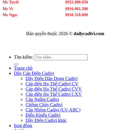
Ms Tuyết
0932.080.050
Ms Vi
0916.001.200
Ms Ngọc
0938.318.898
Bản quyền thuộc 2026 ©
dailycadivi.com
Tìm kiếm:
Trang chủ
Dây Cáp Điện Cadivi
Dây Điện Dân Dụng Cadivi
Cáp điện Hạ Thế Cadivi CV
Cáp điện Hạ Thế Cadivi CVV
Cáp điện Hạ Thế Cadivi CXV
Cáp Ngầm Cadivi
Chống Cháy Cadivi
Cáp Nhôm Cadivi (LV-ABC)
Điều Khiển Cadivi
Dây Điện Cadivi khác
hoạt động