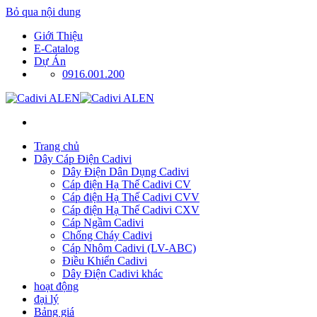
Bỏ qua nội dung
Giới Thiệu
E-Catalog
Dự Án
0916.001.200
Trang chủ
Dây Cáp Điện Cadivi
Dây Điện Dân Dụng Cadivi
Cáp điện Hạ Thế Cadivi CV
Cáp điện Hạ Thế Cadivi CVV
Cáp điện Hạ Thế Cadivi CXV
Cáp Ngầm Cadivi
Chống Cháy Cadivi
Cáp Nhôm Cadivi (LV-ABC)
Điều Khiển Cadivi
Dây Điện Cadivi khác
hoạt động
đại lý
Bảng giá