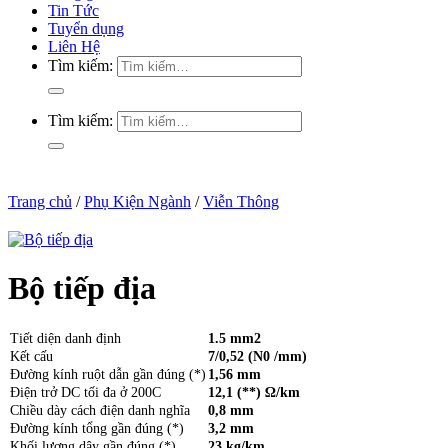
Tin Tức
Tuyển dụng
Liên Hệ
Tìm kiếm:
Tìm kiếm:
Trang chủ
/
Phụ Kiện Ngành
/
Viễn Thông
Bộ tiếp địa
Tiết diện danh định
1.5 mm2
Kết cấu
7/0,52 (N0 /mm)
Đường kính ruột dẫn gần đúng (*)
1,56 mm
Điện trở DC tối đa ở 200C
12,1 (**) Ω/km
Chiều dày cách điện danh nghĩa
0,8 mm
Đường kính tổng gần đúng (*)
3,2 mm
Khối lượng dây gần đúng (*)
23 kg/km