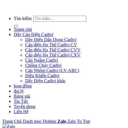
Tìm kiếm:
Trang chủ
Dây Cáp Điện Cadivi
Dây Điện Dân Dụng Cadivi
Cáp điện Hạ Thế Cadivi CV
Cáp điện Hạ Thế Cadivi CVV
Cáp điện Hạ Thế Cadivi CXV
Cáp Ngầm Cadivi
Chống Cháy Cadivi
Cáp Nhôm Cadivi (LV-ABC)
Điều Khiển Cadivi
Dây Điện Cadivi khác
hoạt động
đại lý
Bảng giá
Tin Tức
Tuyển dụng
Liên Hệ
Trang Chủ
Danh mục
Hotline
Zalo
Zalo
To Top