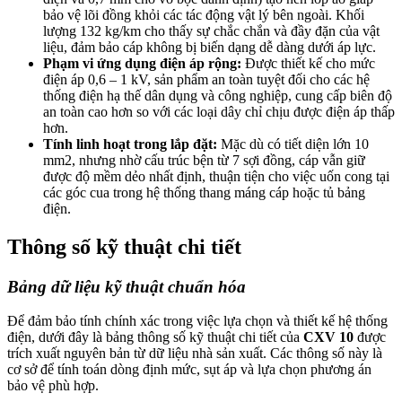
bảo vệ lõi đồng khỏi các tác động vật lý bên ngoài. Khối
lượng 132 kg/km cho thấy sự chắc chắn và đầy đặn của vật
liệu, đảm bảo cáp không bị biến dạng dễ dàng dưới áp lực.
Phạm vi ứng dụng điện áp rộng:
Được thiết kế cho mức
điện áp 0,6 – 1 kV, sản phẩm an toàn tuyệt đối cho các hệ
thống điện hạ thế dân dụng và công nghiệp, cung cấp biên độ
an toàn cao hơn so với các loại dây chỉ chịu được điện áp thấp
hơn.
Tính linh hoạt trong lắp đặt:
Mặc dù có tiết diện lớn 10
mm2, nhưng nhờ cấu trúc bện từ 7 sợi đồng, cáp vẫn giữ
được độ mềm dẻo nhất định, thuận tiện cho việc uốn cong tại
các góc cua trong hệ thống thang máng cáp hoặc tủ bảng
điện.
Thông số kỹ thuật chi tiết
Bảng dữ liệu kỹ thuật chuẩn hóa
Để đảm bảo tính chính xác trong việc lựa chọn và thiết kế hệ thống
điện, dưới đây là bảng thông số kỹ thuật chi tiết của
CXV 10
được
trích xuất nguyên bản từ dữ liệu nhà sản xuất. Các thông số này là
cơ sở để tính toán dòng định mức, sụt áp và lựa chọn phương án
bảo vệ phù hợp.