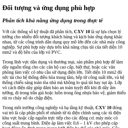
Đối tượng và ứng dụng phù hợp
Phân tích khả năng ứng dụng trong thực tế
Với các thông số kỹ thuật đã phân tích,
CXV 10
là sự lựa chọn lý
tưởng cho nhiều đối tượng khách hàng và kịch bản ứng dụng khác
nhau, từ các công trình dân dụng quy mô lớn đến các nhà máy công
nghiệp. Sự phù hợp này dựa trên khả năng chịu tải của tiết diện 10
mm2 và độ bền của lớp vỏ PVC.
Trong lĩnh vực dân dụng và thương mại, sản phẩm phù hợp để làm
dây nguồn tổng cho các căn hộ cao cấp, biệt thự, hoặc các văn
phòng làm việc có nhu cầu sử dụng điện lớn. Tiết diện 10 mm2 đủ
sức tải cho hệ thống điều hòa trung tâm, bếp từ công suất lớn, và hệ
thống chiếu sáng toàn tòa nhà mà không lo quá tải hay sụt áp. Lớp
vỏ cách điện dày giúp đảm bảo an toàn tuyệt đối khi đi dây âm
tường, đi trong trần giả hoặc luồn trong ống nhựa bảo vệ, giảm thiểu
rủi ro cháy nổ do chập điện.
Trong môi trường công nghiệp và hạ tầng kỹ thuật,
CXV 10
đóng
vai trò là cáp phân phối rẽ nhánh từ tủ điện chính sang các tủ điện
khu vực hoặc cấp nguồn trực tiếp cho các động cơ, máy móc có
công suất trung bình. Điện áp làm việc 0,6 – 1 kV cho phép cáp