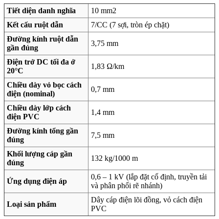
Tiết diện danh nghĩa
10 mm2
Kết cấu ruột dẫn
7/CC (7 sợi, tròn ép chặt)
Đường kính ruột dẫn
3,75 mm
gần đúng
Điện trở DC tối đa ở
1,83 Ω/km
20°C
Chiều dày vỏ bọc cách
0,7 mm
điện (nominal)
Chiều dày lớp cách
1,4 mm
điện PVC
Đường kính tổng gần
7,5 mm
đúng
Khối lượng cáp gần
132 kg/1000 m
đúng
0,6 – 1 kV (lắp đặt cố định, truyền tải
Ứng dụng điện áp
và phân phối rẽ nhánh)
Dây cáp điện lõi đồng, vỏ cách điện
Loại sản phẩm
PVC