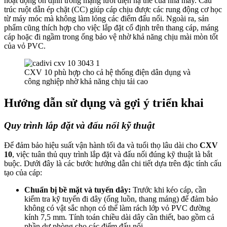
hoạt động ổn định trong mạng lưới điện hạ thế của nhà máy. Cấu
trúc ruột dẫn ép chặt (CC) giúp cáp chịu được các rung động cơ học
từ máy móc mà không làm lỏng các điểm đấu nối. Ngoài ra, sản
phẩm cũng thích hợp cho việc lắp đặt cố định trên thang cáp, máng
cáp hoặc đi ngầm trong ống bảo vệ nhờ khả năng chịu mài mòn tốt
của vỏ PVC.
CXV 10 phù hợp cho cả hệ thống điện dân dụng và
công nghiệp nhờ khả năng chịu tải cao
Hướng dẫn sử dụng và gợi ý triển khai
Quy trình lắp đặt và đấu nối kỹ thuật
Để đảm bảo hiệu suất vận hành tối đa và tuổi thọ lâu dài cho
CXV
10
, việc tuân thủ quy trình lắp đặt và đấu nối đúng kỹ thuật là bắt
buộc. Dưới đây là các bước hướng dẫn chi tiết dựa trên đặc tính cấu
tạo của cáp:
Chuẩn bị bề mặt và tuyến dây:
Trước khi kéo cáp, cần
kiểm tra kỹ tuyến đi dây (ống luồn, thang máng) để đảm bảo
không có vật sắc nhọn có thể làm rách lớp vỏ PVC đường
kính 7,5 mm. Tính toán chiều dài dây cần thiết, bao gồm cả
phần dự phòng cho các điểm đấu nối.