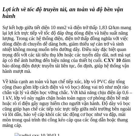
Lợi ích về tốc độ truyền tải, an toàn và độ bền vận
hành
Sự kết hợp giữa tiết diện 10 mm2 và điện trở thấp 1,83 Ω/km mang
lại lợi ích trực tiếp về tốc độ đáp ứng dòng điện và hiệu suất năng
lượng. Trong các hệ thống điện, điện trở thấp đồng nghĩa với việc
dòng điện di chuyển dễ dàng hơn, giảm thiểu sự cản trở và sinh
nhiệt không mong muốn trên đường dây. Điều này đặc biệt quan
trọng đối với các tải tiêu thụ lớn hoặc các tuyến dây dài, nơi mà sụt
áp có thể ảnh hưởng đến hiệu năng của thiết bị cuối.
CXV 10
đảm
bảo dòng điện được truyền tải liên tục, ổn định, giúp hệ thống vận
hành mượt mà.
Về khía cạnh an toàn và hạn chế tiếp xúc, lớp vỏ PVC dày tổng
cộng (bao gồm lớp cách điện và vỏ bọc) đóng vai trò như một rào
chắn vật lý và điện học vững chắc. Với khả năng chịu điện áp 0,6 –
1 kV, lớp vỏ này ngăn chặn hoàn toàn nguy cơ phóng điện bề mặt
hoặc rò rỉ điện gây nguy hiểm cho người vận hành. Độ dày vỏ bọc
cũng giúp hạn chế các tiếp xúc trực tiếp giữa môi trường bên ngoài
và lõi dẫn, bảo vệ cáp khỏi các tác động cơ học như va đập, mài
mòn trong quá trình thi công kéo cáp qua các ống dẫn hoặc thang
máng cáp.