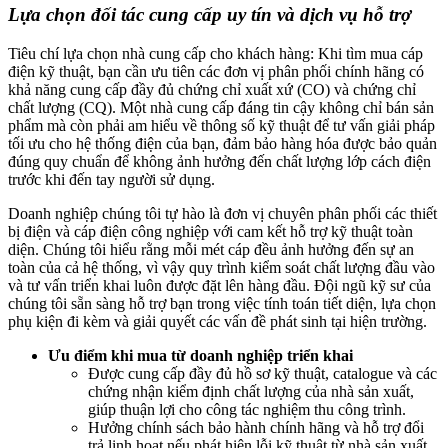
Lựa chọn đối tác cung cấp uy tín và dịch vụ hỗ trợ
Tiêu chí lựa chọn nhà cung cấp cho khách hàng: Khi tìm mua cáp
điện kỹ thuật, bạn cần ưu tiên các đơn vị phân phối chính hãng có
khả năng cung cấp đầy đủ chứng chỉ xuất xứ (CO) và chứng chỉ
chất lượng (CQ). Một nhà cung cấp đáng tin cậy không chỉ bán sản
phẩm mà còn phải am hiểu về thông số kỹ thuật để tư vấn giải pháp
tối ưu cho hệ thống điện của bạn, đảm bảo hàng hóa được bảo quản
đúng quy chuẩn để không ảnh hưởng đến chất lượng lớp cách điện
trước khi đến tay người sử dụng.
Doanh nghiệp chúng tôi tự hào là đơn vị chuyên phân phối các thiết
bị điện và cáp điện công nghiệp với cam kết hỗ trợ kỹ thuật toàn
diện. Chúng tôi hiểu rằng mỗi mét cáp đều ảnh hưởng đến sự an
toàn của cả hệ thống, vì vậy quy trình kiểm soát chất lượng đầu vào
và tư vấn triển khai luôn được đặt lên hàng đầu. Đội ngũ kỹ sư của
chúng tôi sẵn sàng hỗ trợ bạn trong việc tính toán tiết diện, lựa chọn
phụ kiện đi kèm và giải quyết các vấn đề phát sinh tại hiện trường.
Ưu điểm khi mua từ doanh nghiệp triển khai
Được cung cấp đầy đủ hồ sơ kỹ thuật, catalogue và các
chứng nhận kiểm định chất lượng của nhà sản xuất,
giúp thuận lợi cho công tác nghiệm thu công trình.
Hưởng chính sách bảo hành chính hãng và hỗ trợ đổi
trả linh hoạt nếu phát hiện lỗi kỹ thuật từ nhà sản xuất.