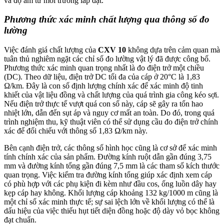
và độ ẩm từ môi trường lắp đặt.
Phương thức xác minh chất lượng qua thông số đo
lường
Việc đánh giá chất lượng của
CXV 10
không dựa trên cảm quan mà
tuân thủ nghiêm ngặt các chỉ số đo lường vật lý đã được công bố.
Phương thức xác minh quan trọng nhất là đo điện trở một chiều
(DC). Theo dữ liệu, điện trở DC tối đa của cáp ở 20°C là 1,83
Ω/km. Đây là con số định lượng chính xác để xác minh độ tinh
khiết của vật liệu đồng và chất lượng của quá trình gia công kéo sợi.
Nếu điện trở thực tế vượt quá con số này, cáp sẽ gây ra tổn hao
nhiệt lớn, dẫn đến sụt áp và nguy cơ mất an toàn. Do đó, trong quá
trình nghiệm thu, kỹ thuật viên có thể sử dụng cầu đo điện trở chính
xác để đối chiếu với thông số 1,83 Ω/km này.
Bên cạnh điện trở, các thông số hình học cũng là cơ sở để xác minh
tính chính xác của sản phẩm. Đường kính ruột dẫn gần đúng 3,75
mm và đường kính tổng gần đúng 7,5 mm là các tham số kích thước
quan trọng. Việc kiểm tra đường kính tổng giúp xác định xem cáp
có phù hợp với các phụ kiện đi kèm như đầu cos, ống luồn dây hay
kẹp cáp hay không. Khối lượng cáp khoảng 132 kg/1000 m cũng là
một chỉ số xác minh thực tế; sự sai lệch lớn về khối lượng có thể là
dấu hiệu của việc thiếu hụt tiết diện đồng hoặc độ dày vỏ bọc không
đạt chuẩn.