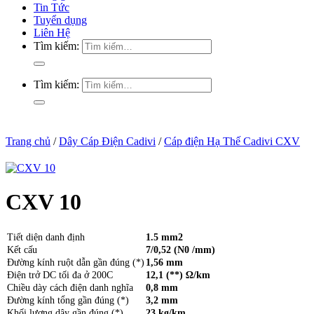
Tin Tức
Tuyển dụng
Liên Hệ
Tìm kiếm:
Tìm kiếm:
Trang chủ
/
Dây Cáp Điện Cadivi
/
Cáp điện Hạ Thế Cadivi CXV
CXV 10
Tiết diện danh định
1.5 mm2
Kết cấu
7/0,52 (N0 /mm)
Đường kính ruột dẫn gần đúng (*)
1,56 mm
Điện trở DC tối đa ở 200C
12,1 (**) Ω/km
Chiều dày cách điện danh nghĩa
0,8 mm
Đường kính tổng gần đúng (*)
3,2 mm
Khối lượng dây gần đúng (*)
23 kg/km