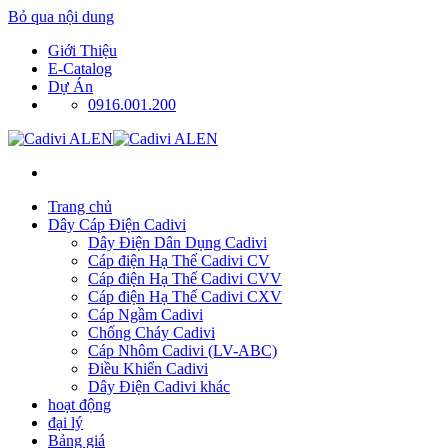
Bỏ qua nội dung
Giới Thiệu
E-Catalog
Dự Án
0916.001.200
Trang chủ
Dây Cáp Điện Cadivi
Dây Điện Dân Dụng Cadivi
Cáp điện Hạ Thế Cadivi CV
Cáp điện Hạ Thế Cadivi CVV
Cáp điện Hạ Thế Cadivi CXV
Cáp Ngầm Cadivi
Chống Cháy Cadivi
Cáp Nhôm Cadivi (LV-ABC)
Điều Khiển Cadivi
Dây Điện Cadivi khác
hoạt động
đại lý
Bảng giá