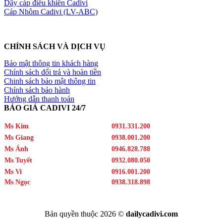
Dây cáp điều khiển Cadivi
Cáp Nhôm Cadivi (LV-ABC)
CHÍNH SÁCH VÀ DỊCH VỤ
Bảo mật thông tin khách hàng
Chính sách đổi trả và hoàn tiền
Chinh sách bảo mật thông tin
Chính sách bảo hành
Hướng dẫn thanh toán
BÁO GIÁ CADIVI 24/7
Ms Kim
0931.331.200
Ms Giang
0938.001.200
Ms Ánh
0946.828.788
Ms Tuyết
0932.080.050
Ms Vi
0916.001.200
Ms Ngọc
0938.318.898
Bản quyền thuộc 2026 ©
dailycadivi.com