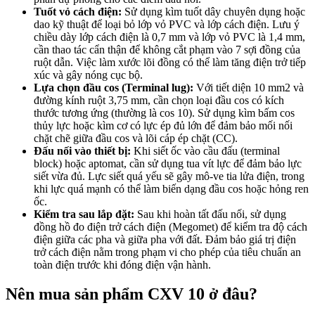
Tuốt vỏ cách điện:
Sử dụng kìm tuốt dây chuyên dụng hoặc
dao kỹ thuật để loại bỏ lớp vỏ PVC và lớp cách điện. Lưu ý
chiều dày lớp cách điện là 0,7 mm và lớp vỏ PVC là 1,4 mm,
cần thao tác cẩn thận để không cắt phạm vào 7 sợi đồng của
ruột dẫn. Việc làm xước lõi đồng có thể làm tăng điện trở tiếp
xúc và gây nóng cục bộ.
Lựa chọn đầu cos (Terminal lug):
Với tiết diện 10 mm2 và
đường kính ruột 3,75 mm, cần chọn loại đầu cos có kích
thước tương ứng (thường là cos 10). Sử dụng kìm bấm cos
thủy lực hoặc kìm cơ có lực ép đủ lớn để đảm bảo mối nối
chặt chẽ giữa đầu cos và lõi cáp ép chặt (CC).
Đấu nối vào thiết bị:
Khi siết ốc vào cầu đấu (terminal
block) hoặc aptomat, cần sử dụng tua vít lực để đảm bảo lực
siết vừa đủ. Lực siết quá yếu sẽ gây mô-ve tia lửa điện, trong
khi lực quá mạnh có thể làm biến dạng đầu cos hoặc hỏng ren
ốc.
Kiểm tra sau lắp đặt:
Sau khi hoàn tất đấu nối, sử dụng
đồng hồ đo điện trở cách điện (Megomet) để kiểm tra độ cách
điện giữa các pha và giữa pha với đất. Đảm bảo giá trị điện
trở cách điện nằm trong phạm vi cho phép của tiêu chuẩn an
toàn điện trước khi đóng điện vận hành.
Nên mua sản phẩm CXV 10 ở đâu?