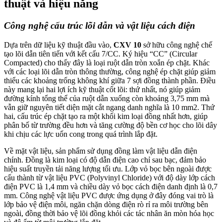
thuật và hiệu năng
Công nghệ cấu trúc lõi dẫn và vật liệu cách điện
Dựa trên dữ liệu kỹ thuật đầu vào,
CXV 10
sở hữu công nghệ chế
tạo lõi dẫn tiên tiến với kết cấu 7/CC. Ký hiệu “CC” (Circular
Compacted) cho thấy đây là loại ruột dẫn tròn xoắn ép chặt. Khác
với các loại lõi dẫn tròn thông thường, công nghệ ép chặt giúp giảm
thiểu các khoảng trống không khí giữa 7 sợi đồng thành phần. Điều
này mang lại hai lợi ích kỹ thuật cốt lõi: thứ nhất, nó giúp giảm
đường kính tổng thể của ruột dẫn xuống còn khoảng 3,75 mm mà
vẫn giữ nguyên tiết diện mặt cắt ngang danh nghĩa là 10 mm2. Thứ
hai, cấu trúc ép chặt tạo ra một khối kim loại đồng nhất hơn, giúp
phân bố từ trường đều hơn và tăng cường độ bền cơ học cho lõi dây
khi chịu các lực uốn cong trong quá trình lắp đặt.
Về mặt vật liệu, sản phẩm sử dụng đồng làm vật liệu dẫn điện
chính. Đồng là kim loại có độ dẫn điện cao chỉ sau bạc, đảm bảo
hiệu suất truyền tải năng lượng tối ưu. Lớp vỏ bọc bên ngoài được
cấu thành từ vật liệu PVC (Polyvinyl Chloride) với độ dày lớp cách
điện PVC là 1,4 mm và chiều dày vỏ bọc cách điện danh định là 0,7
mm. Công nghệ vật liệu PVC được ứng dụng ở đây đóng vai trò là
lớp bảo vệ điện môi, ngăn chặn dòng điện rò rỉ ra môi trường bên
ngoài, đồng thời bảo vệ lõi đồng khỏi các tác nhân ăn mòn hóa học