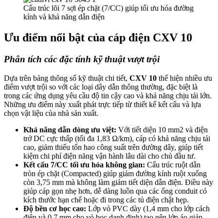
Cấu trúc lõi 7 sợi ép chặt (7/CC) giúp tối ưu hóa đường
kính và khả năng dẫn điện
Ưu điểm nổi bật của cáp điện CXV 10
Phân tích các đặc tính kỹ thuật vượt trội
Dựa trên bảng thông số kỹ thuật chi tiết,
CXV 10
thể hiện nhiều ưu
điểm vượt trội so với các loại dây dẫn thông thường, đặc biệt là
trong các ứng dụng yêu cầu độ tin cậy cao và khả năng chịu tải lớn.
Những ưu điểm này xuất phát trực tiếp từ thiết kế kết cấu và lựa
chọn vật liệu của nhà sản xuất.
Khả năng dẫn dòng ưu việt:
Với tiết diện 10 mm2 và điện
trở DC cực thấp (tối đa 1,83 Ω/km), cáp có khả năng chịu tải
cao, giảm thiểu tổn hao công suất trên đường dây, giúp tiết
kiệm chi phí điện năng vận hành lâu dài cho chủ đầu tư.
Kết cấu 7/CC tối ưu hóa không gian:
Cấu trúc ruột dẫn
tròn ép chặt (Compacted) giúp giảm đường kính ruột xuống
còn 3,75 mm mà không làm giảm tiết diện dẫn điện. Điều này
giúp cáp gọn nhẹ hơn, dễ dàng luồn qua các ống conduit có
kích thước hạn chế hoặc đi trong các tủ điện chật hẹp.
Độ bền cơ học cao:
Lớp vỏ PVC dày (1,4 mm cho lớp cách
điện và 0,7 mm cho vỏ bọc danh định) tạo nên lớp áo giáp