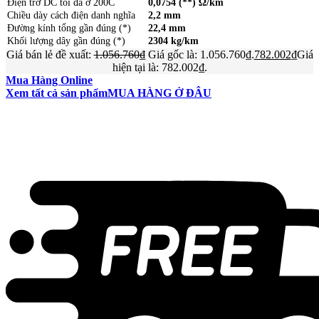
Điện trở DC tối đa ở 200C
0,0754 (**) Ω/km
Chiều dày cách điện danh nghĩa
2,2 mm
Đường kính tổng gần đúng (*)
22,4 mm
Khối lượng dây gần đúng (*)
2304 kg/km
Giá bán lẻ đề xuất:
1.056.760
₫
Giá gốc là: 1.056.760₫.
782.002
₫
Giá
hiện tại là: 782.002₫.
Mua Hàng Online
Xem tất cả sản phẩm
MUA HÀNG Ở ĐÂU