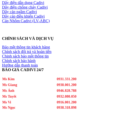
Dây điện dân dụng Cadivi
Dây điện chống cháy Cadivi
Dây cáp ngầm Cadivi
Dây cáp điều khiển Cadivi
Cáp Nhôm Cadivi (LV-ABC)
CHÍNH SÁCH VÀ DỊCH VỤ
Bảo mật thông tin khách hàng
Chính sách đổi trả và hoàn tiền
Chinh sách bảo mật thông tin
Chính sách bảo hành
Hướng dẫn thanh toán
BÁO GIÁ CADIVI 24/7
Ms Kim
0931.331.200
Ms Giang
0938.001.200
Ms Ánh
0946.828.788
Ms Tuyết
0932.080.050
Ms Vi
0916.001.200
Ms Ngọc
0938.318.898