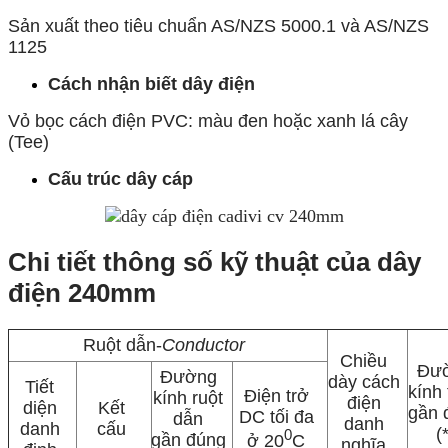
Sản xuất theo tiêu chuẩn AS/NZS 5000.1 và AS/NZS
1125
Cách nhận biết dây điện
Vỏ bọc cách điện PVC: màu đen hoặc xanh lá cây
(Tee)
Cấu trúc dây cáp
Chi tiết thông số kỹ thuật của dây
điện 240mm​
Ruột dẫn-
Conductor
Chiều
Đư
Đường
dày cách
Tiết
kính
Điện trở
kính ruột
điện
diện
Kết
gần 
DC tối đa
dẫn
danh
danh
cấu
(
0
gần đúng
ở 20
C
nghĩa