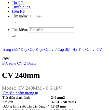
Tin Tức
Tuyển dụng
Liên Hệ
Tìm kiếm:
Tìm kiếm:
Trang chủ
/
Dây Cáp Điện Cadivi
/
Cáp điện Hạ Thế Cadivi CV
-26%
CV 240mm
Model:
CV 240MM - 0,6/1kV
Tìm sản phẩm tương tự
Tiết diện danh định
240 mm2
Kết cấu
37/CC (N0 /mm)
Đường kính ruột dẫn gần đúng (*)
18,03 mm