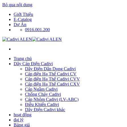
Bỏ qua nội dung
Giới Thiệu
E-Catalog
Dự Án
0916.001.200
Trang chủ
Dây Cáp Điện Cadivi
Dây Điện Dân Dụng Cadivi
Cáp điện Hạ Thế Cadivi CV
Cáp điện Hạ Thế Cadivi CVV
Cáp điện Hạ Thế Cadivi CXV
Cáp Ngầm Cadivi
Chống Cháy Cadivi
Cáp Nhôm Cadivi (LV-ABC)
Điều Khiển Cadivi
Dây Điện Cadivi khác
hoạt động
đại lý
Bảng giá