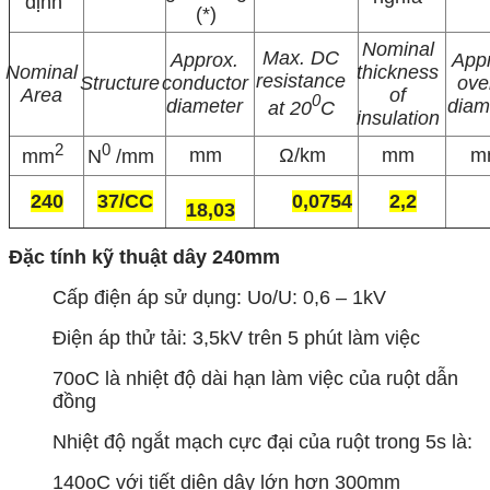
định
(*)
Nominal
Max. DC
Approx.
App
Nominal
thickness
resistance
Structure
conductor
over
Area
of
0
diameter
diam
at 20
C
insulation
2
0
mm
Ω/km
mm
m
mm
N
/mm
240
37/CC
0,0754
2,2
18,03
Đặc tính kỹ thuật dây 240mm
Cấp điện áp sử dụng: Uo/U: 0,6 – 1kV
Điện áp thử tải: 3,5kV trên 5 phút làm việc
70oC là nhiệt độ dài hạn làm việc của ruột dẫn
đồng
Nhiệt độ ngắt mạch cực đại của ruột trong 5s là:
140oC với tiết diện dây lớn hơn 300mm