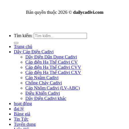
Bản quyền thuộc 2026 ©
dailycadivi.com
Tìm kiếm:
Trang chủ
Dây Cáp Điện Cadivi
Dây Điện Dân Dụng Cadivi
Cáp điện Hạ Thế Cadivi CV
Cáp điện Hạ Thế Cadivi CVV
Cáp điện Hạ Thế Cadivi CXV
Cáp Ngầm Cadivi
Chống Cháy Cadivi
Cáp Nhôm Cadivi (LV-ABC)
Điều Khiển Cadivi
Dây Điện Cadivi khác
hoạt động
đại lý
Bảng giá
Tin Tức
Tuyển dụng