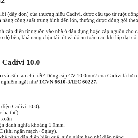
m2
lõi (dây đơn) của thương hiệu Cadivi, được cấu tạo từ ruột đồn
điện năng công suất trung bình đến lớn, thường được đóng gói th
 cấp điện từ nguồn vào nhà ở dân dụng hoặc cấp nguồn cho các 
độ bền, khả năng chịu tải tốt và độ an toàn cao khi lắp đặt cố 
n Cadivi 10.0
êu
và cấu tạo chi tiết? Dòng cáp CV 10.0mm
2
của Cadivi là lựa 
ật nghiêm ngặt như
TCVN 6610-3/IEC 60227.
 điện Cadivi 10.0).
 hạ thế).
g xoắn
iện danh nghĩa khoảng 1.0mm.
C (khi ngắn mạch ~5giay).
ả năng dẫn điện hiệu quả, giúp giảm hao phí điện năng.