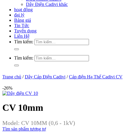
Dây Điện Cadivi khác
hoạt động
đại lý
Bảng giá
Tin Tức
Tuyển dụng
Liên Hệ
Tìm kiếm:
Tìm kiếm:
Trang chủ
/
Dây Cáp Điện Cadivi
/
Cáp điện Hạ Thế Cadivi CV
-26%
CV 10mm
Model:
CV 10MM (0,6 - 1kV)
Tìm sản phẩm tương tự