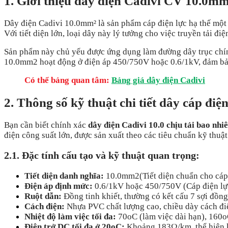
1. Giới thiệu dây điện Cadivi CV 10.0m
Dây điện Cadivi 10.0mm² là sản phẩm cáp điện lực hạ thế một 
Với tiết diện lớn, loại dây này lý tưởng cho việc truyền tải 
Sản phẩm này chủ yếu được ứng dụng làm đường dây trục chính
10.0mm
2
hoạt động ở điện áp 450/750V hoặc 0.6/1kV, đảm bảo 
Có thể bảng quan tâm:
Bảng giá dây điện Cadivi
2. Thông số kỹ thuật chi tiết dây cáp điệ
Bạn cần biết chính xác
dây điện Cadivi 10.0 chịu tải bao nhi
điện công suất lớn, được sản xuất theo các tiêu chuẩn kỹ thu
2.1. Đặc tính cấu tạo và kỹ thuật quan trọng:
Tiết diện danh nghĩa:
10.0mm
2
(Tiết diện chuẩn cho cáp
Điện áp định mức:
0.6/1kV hoặc 450/750V (Cáp điện lực
Ruột dẫn:
Đồng tinh khiết, thường có kết cấu 7 sợi đồn
Cách điện:
Nhựa PVC chất lượng cao, chiều dày cách đ
Nhiệt độ làm việc tối đa:
70
o
C (làm việc dài hạn), 160
o
Điện trở DC tối đa ở 20
o
C:
Khoảng 183Ω/km, thể hiện kh