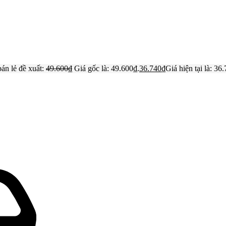
bán lẻ đề xuất:
49.600
₫
Giá gốc là: 49.600₫.
36.740
₫
Giá hiện tại là: 36