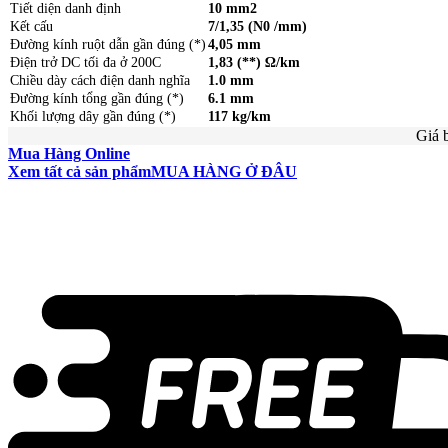
Tiết diện danh định
10 mm2
Kết cấu
7/1,35 (N0 /mm)
Đường kính ruột dẫn gần đúng (*)
4,05 mm
Điện trở DC tối đa ở 200C
1,83 (**) Ω/km
Chiều dày cách điện danh nghĩa
1.0 mm
Đường kính tổng gần đúng (*)
6.1 mm
Khối lượng dây gần đúng (*)
117 kg/km
Giá 
Mua Hàng Online
Xem tất cả sản phẩm
MUA HÀNG Ở ĐÂU