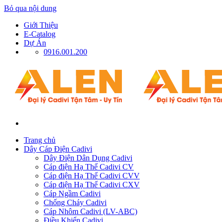
Bỏ qua nội dung
Giới Thiệu
E-Catalog
Dự Án
0916.001.200
Trang chủ
Dây Cáp Điện Cadivi
Dây Điện Dân Dụng Cadivi
Cáp điện Hạ Thế Cadivi CV
Cáp điện Hạ Thế Cadivi CVV
Cáp điện Hạ Thế Cadivi CXV
Cáp Ngầm Cadivi
Chống Cháy Cadivi
Cáp Nhôm Cadivi (LV-ABC)
Điều Khiển Cadivi